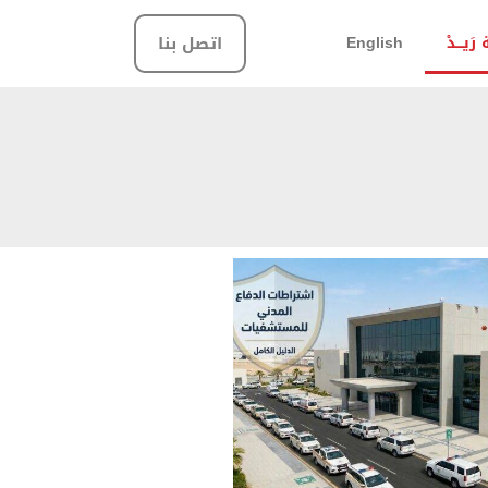
َيـــدْ
English
اتصل بنا