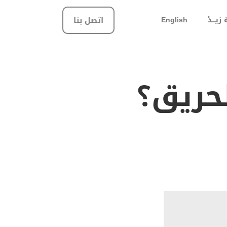
َيـــدْ
English
اتصل بنا
لحريق؟