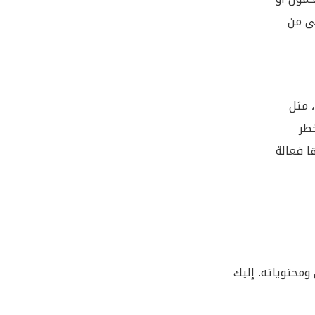
لى من
 مثل
خطر
ا فعالة
 ومحتوياته. إليك