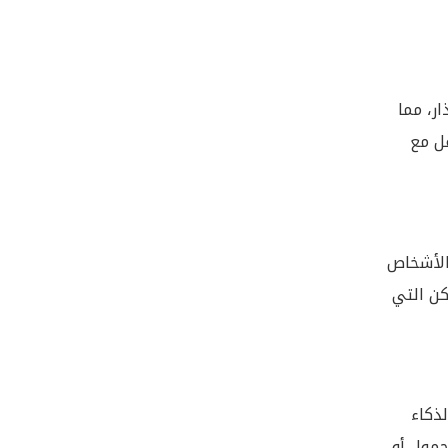
ار، مما
عل مع
 الأشخاص
كن التي
ذكاء
حمول أو