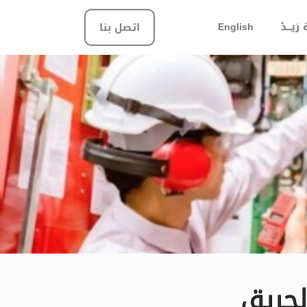
َيـــدْ
English
اتصل بنا
لحريق